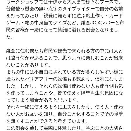
ワークショップでは子供から大人まで様々なブースで、
普段使う機会の無い点字のタイプライターで自分の名前
を打ってみたり、視覚に頼らずに遊ぶ粘土作り・カード
ゲーム・箱の中身当てクイズなど、鎌倉JCメンバーと市
民の皆様が一緒になって笑顔に溢れる例会となりまし
た。
鎌倉に住む僕たち市民や観光で来られる方の中には人と
は違う何かがあることで、思うように楽しむことが出来
ないことがあります。
まちの中には不自由にされている方が暮らしやすい様に
造られたバリアフリーの設備も多数あり、便利になりま
した。しかし、それらの設備は使わない人も使う側も気
を使ってしまうことや、皆で使えず障壁を生む原因にな
ってしまう場合があると思います。
それを一緒に使えるように工夫をしたり、使う人・使わ
ない人がお互いを知り、自分ごと化することでその障壁
を無くすことができると考えています。
この例会を通して実際に体験したり、学ぶことの大切さ