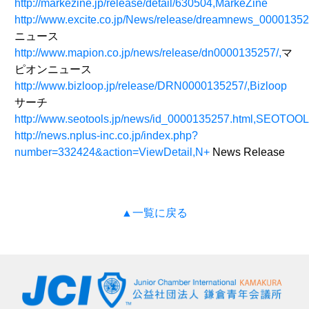
http://markezine.jp/release/detail/630504,MarkeZine
http://www.excite.co.jp/News/release/dreamnews_000013525
ニュース
http://www.mapion.co.jp/news/release/dn0000135257/,
マ
ピオンニュース
http://www.bizloop.jp/release/DRN0000135257/,Bizloop
サーチ
http://www.seotools.jp/news/id_0000135257.html,SEOTOO
http://news.nplus-inc.co.jp/index.php?
number=332424&action=ViewDetail,N+
News Release
▲一覧に戻る