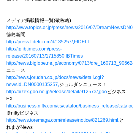
メディア掲載情報一覧(敬称略)
http://www.topics.or.jp/press/news/2016/07/DreamNewsDN
徳島新聞
http://press.fideli.com/d/135257/,FIDELI
http://jp.ibtimes.com/press-
release/20160713/1715850,IBTimes
http://news.biglobe.ne.jp/economy/0713/dre_160713_906
ニュース
http://news.jorudan.co.jp/docs/news/detail.cgi?
newsid=DN0000135257,
ジョルダンニュース！
http://bizex.goo.ne.jp/release/detail/912573/,goo
ビジネス
EX
http://business.nifty.com/cs/catalog/business_release/cat
＠niftyビジネス
http://news.toremaga.com/release/notice/821269.html,
と
れまがNews