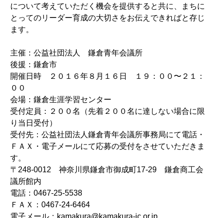
について考えていただく機会を提供すると共に、まちに
とってのリーダー育成の大切さをお伝えできればと存じ
ます。
主催：公益社団法人 鎌倉青年会議所
後援：鎌倉市
開催日時 ２０１６年８月１６日 １９：００〜２１：
００
会場：鎌倉生涯学習センター
受付定員：２００名（先着２００名に達しない場合に限
り当日受付）
受付先：公益社団法人鎌倉青年会議所事務局にて電話・
ＦＡＸ・電子メールにて応募の受付をさせていただきま
す。
〒248-0012 神奈川県鎌倉市御成町17-29 鎌倉商工会
議所館内
電話：0467-25-5538
ＦＡＸ：0467-24-6464
電子メール：kamakura@kamakura-jc.or.jp